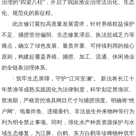
治理的“四梁八柱”，开启了我国渔业治理法治化、生态
化、规范化的新征程。
此次修订紧扣高质量发展需求，针对养殖权益保护
不足、捕捞管控偏弱、生态修复滞后、执法惩戒乏力等
痛点，确立了绿色发展、量质并重、可持续利用的核心
原则，构建起覆盖养殖、捕捞、加工、流通、休闲渔业
的全链条治理体系。
· 筑牢生态屏障，守护“江河安澜”。 新法将长江十
年禁渔等成熟实践固化为法律制度，科学划定禁渔区、
禁渔期，严格管控渔具网目尺寸与捕捞强度。明确将“绝
户网”、电毒炸鱼、违规垂钓、非法放生外来物种等行为
列为明令禁止事项。同时，强化水产种质资源保护与水
域生态修复，为江豚、白鹤、东方白鹳等珍稀物种筑牢