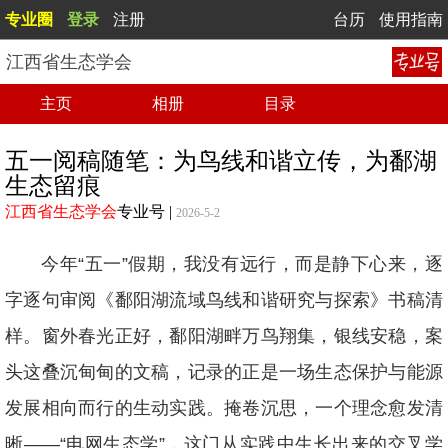
专业圈
登录
注册
台历
使用指南
江西省生态学会
主页
相册
目录
五一阅稿随笔：为鸟线和谐立传，为鄱湖
生态留痕
江西省生态学会
专业号
|
2026-5-2
今年“五一”假期，我没有远行，而是静下心来，逐
字逐句审阅《鄱阳湖流域鸟线和谐研究与探索》书稿清
样。窗外春光正好，鄱阳湖畔万鸟翔集，银线安稳，案
头这叠沉甸甸的文稿，记录的正是一场生态保护与能源
发展相向而行的生动实践。掩卷沉思，一个理念愈发清
晰——“电网生态学”，这门从实践中生长出来的交叉学