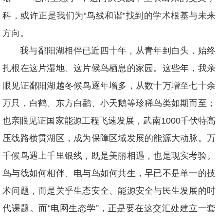
科，或许正是我们为“鸟线和谐”找到的学术根基与未来
方向。
我与鄱阳湖相伴已近四十年，从青年到白头，始终
扎根在这片湿地、这片候鸟栖息的家园。这些年，我亲
眼见证鄱阳湖越冬候鸟逐年增多，从数十万增至七十余
万只，白鹤、东方白鹳、小天鹅等珍稀鸟类如期而至；
也亲眼见证国家能源工程飞速发展，武南1000千伏特高
压线路横贯湖区，成为保障区域发展的能源大动脉。万
千候鸟遇上千里银线，既是美丽相遇，也是现实考验。
鸟与线如何相伴、电与鸟如何共生，早已不是单一的技
术问题，而是关乎生态安全、能源安全与民生发展的时
代课题。而“电网生态学”，正是要在这交汇处建立一套