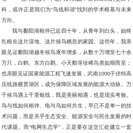
科，或许正是我们为“鸟线和谐”找到的学术根基与未来
方向。
我与鄱阳湖相伴已近四十年，从青年到白头，始终
扎根在这片湿地、这片候鸟栖息的家园。这些年，我亲
眼见证鄱阳湖越冬候鸟逐年增多，从数十万增至七十余
万只，白鹤、东方白鹳、小天鹅等珍稀鸟类如期而至；
也亲眼见证国家能源工程飞速发展，武南1000千伏特高
压线路横贯湖区，成为保障区域发展的能源大动脉。万
千候鸟遇上千里银线，既是美丽相遇，也是现实考验。
鸟与线如何相伴、电与鸟如何共生，早已不是单一的技
术问题，而是关乎生态安全、能源安全与民生发展的时
代课题。而“电网生态学”，正是要在这交汇处建立一套