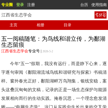
专业圈
登录
注册
台历
使用指南
江西省生态学会
主页
相册
目录
五一阅稿随笔：为鸟线和谐立传，为鄱湖
生态留痕
江西省生态学会
专业号
|
2026-5-2
今年“五一”假期，我没有远行，而是静下心来，逐
字逐句审阅《鄱阳湖流域鸟线和谐研究与探索》书稿清
样。窗外春光正好，鄱阳湖畔万鸟翔集，银线安稳，案
头这叠沉甸甸的文稿，记录的正是一场生态保护与能源
发展相向而行的生动实践。掩卷沉思，一个理念愈发清
晰——“电网生态学”，这门从实践中生长出来的交叉学